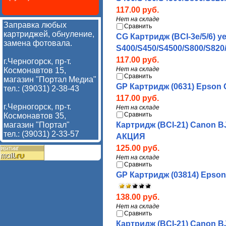
117.00 руб.
Нет на складе
Заправка любых
Сравнить
картриджей, обнуление,
CG Картридж (BCI-3e/5/6) y
замена фотовала.
S400/S450/S4500/S800/S820/S
117.00 руб.
г.Черногорск, пр-т.
Нет на складе
Космонавтов 15,
Сравнить
магазин "Портал Медиа"
GP Картридж (0631) Epson 
тел.: (39031) 2-38-43
117.00 руб.
г.Черногорск, пр-т.
Нет на складе
Сравнить
Космонавтов 35,
магазин "Портал"
Картридж (BCI-21) Canon BJC
тел.: (39031) 2-33-57
АКЦИЯ
125.00 руб.
Нет на складе
Сравнить
GP Картридж (03814) Epson 
138.00 руб.
Нет на складе
Сравнить
Картридж (BCI-21) Canon BJC