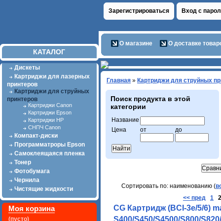
Зарегистрироваться
Вход с паро
О магазине
О доставке товар
КАТАЛОГ
Дискеты
Картриджи для лазерных
Главная
»
Картриджи для струйных пр
принтеров
Картриджи для струйных
Поиск продукта в этой
принтеров
Картриджи Canon
категории
Картриджи Epson
Название
Картриджи HP
СНПЧ Canon
Цена
от
до
Компакт-диски
Программатроры Epson
Самоклеящаяся пленка
Тонер
Фотобумага
Чернила
Сортировать по: наименованию (
в
Чистящие жидкости
<< пред
1
CG Картридж (BCI-3e/5/6) 
Моя корзина
S400/S450/S4500/S800/S820/S
(пусто)