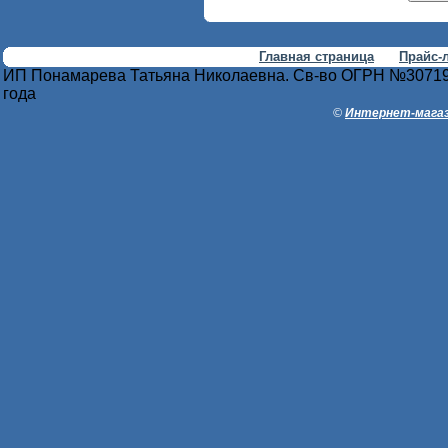
Главная страница
Прайс-
ИП Понамарева Татьяна Николаевна. Св-во ОГРН №30719
года
©
Интернет-магаз